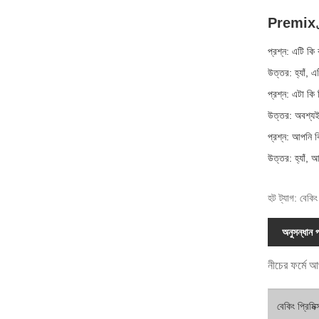
Premix ব্র্
প্রশ্ন: এটি কি 
উত্তর: হ্যাঁ, 
প্রশ্ন: এটা কি 
উত্তর: অবশ্যই,
প্রশ্ন: আপনি কি
উত্তর: হ্যাঁ, আ
হট ট্যাগ: বেকিং
অনুসন্ধান 
নীচের ফর্মে আ