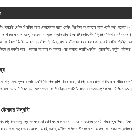
া
ক্সিং স্টার্চের বেকিং প্রিমিক্স আলু স্নোফ্লেক ময়দা বেকিং প্রিমিক্স উৎপাদনের জন্য তৈরি করা হয়েছ
 সাথে চমৎকার সামঞ্জস্য রয়েছে, যা স্তরবিন্যাস ছাড়াই একটি স্থিতিশীল প্রিমিক্স সিস্টেম গঠন ক
 স্থবিরতা বিলম্বিত করে। বেকিং প্রিমিক্স ব্র্যান্ডের কাঁচামাল ক্রয় করার জন্য, এই বেকিং প্রিমিক্স আলু
মাইজেশন সমর্থন করে। আমরা আপনার সংগ্রহের খরচ কমাতে অ্যান্টি-কেকিং প্যাকেজিং, ফর্মুলা পরীক্ষার
স্য
িক্স আলু স্নোফ্লেক ময়দার একটি নিরপেক্ষ pH মান রয়েছে, যা প্রিমিক্সে বেকিং পাউডার বা খামিরের খ
 সমানভাবে মিশ্রিত করা যেতে পারে, যা প্রিমিক্সের প্রতিটি ব্যাচের সামঞ্জস্যপূর্ণ গুণমান নিশ্চিত করে। এ
টেক্সচার উন্নতি
বেকিং প্রিমিক্স আলু স্নোফ্লেক ময়দা যোগ করার মাধ্যমে, বেকড পণ্যগুলির একটি আরও সূক্ষ্ম টুকরো ট
ার দেওয়া সহজ করে তোলে। একই সময়ে, এটিতে শক্তিশালী জল ধারণ রয়েছে, যা বেকড পণ্যগুলিকে দী