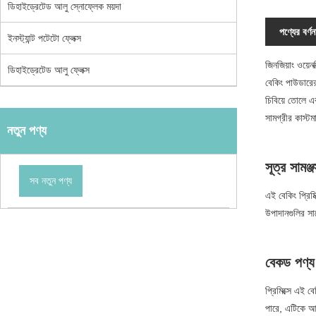
ডিহাইড্রেটেড আলু স্নোফ্লেক ময়দা
পণ্যের বর্ণন
ইনস্ট্যান্ট পটেটো ফ্লেক্স
জিনজিয়াং ওয়েন
ডিহাইড্রেটেড আলু ফ্লেক্স
বেকিং পাউডারের
চিবিয়ে তোলে এবং
সামগ্রীর কাস্ট
নতুন পণ্য
সূত্র সামঞ্জ
সব নতুন পণ্য
এই বেকিং প্রিম
উপাদানগুলির সাথে
বেকড পণ্য 
প্রিমিক্সে এই 
পারে, এটিকে আক