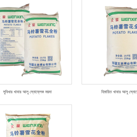
সুবিধার খাবার আলু স্নোফ্লেক ময়দা
হিমায়িত খাবার আলু স্নোফ