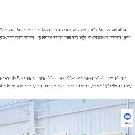
ীলতা ভাল, উচ্চ-তাপমাত্রা বেকিংয়ের সময় কার্যক্ষমতা বজায় রাখে। এটির উচ্চ ব্যয়-কার্যকারিতা
্র্যান্ডগুলিকে অনন্য স্বাদের পণ্য বিকাশে সহায়তা করার জন্য ফর্মুলা অপ্টিমাইজেশান নির্দেশিকা প্রদান
ং এবং দক্ষ লজিস্টিক সরবরাহ। আমরা বিভিন্ন আন্তর্জাতিক অর্থপ্রদানের শর্তাবলী গ্রহণ করি এবং
্যা সমাধানের জন্য অবিলম্বে সাড়া দেয় এবং আমরা আপনার উৎপাদন শৃঙ্খলকে স্থিতিশীল করার জন্য
E-Mail