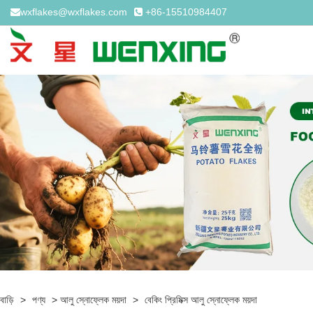
wxflakes@wxflakes.com
+86-15510984407
বাড়ি
>
পণ্য
>
আলু স্নোফ্লেক ময়দা
>
বেকিং প্রিমিক্স আলু স্নোফ্লেক ময়দা