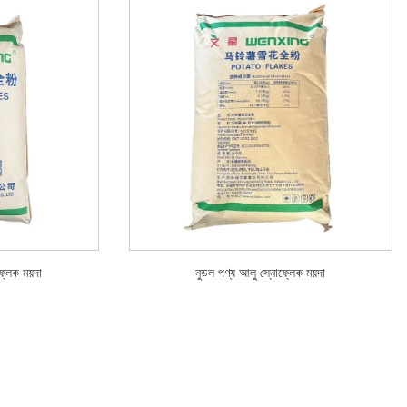
্লেক ময়দা
নুডল পণ্য আলু স্নোফ্লেক ময়দা