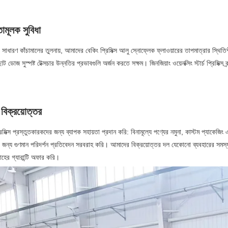
ামূলক সুবিধা
ের সাধারণ কাঁচামালের তুলনায়, আমাদের বেকিং প্রিমিক্স আলু স্নোফ্লেক ফ্লাওয়ারের তাপমাত্রার স্থিতিশ
 ডোজ সুস্পষ্ট টেক্সচার উন্নতির প্রভাবগুলি অর্জন করতে সক্ষম। জিনজিয়াং ওয়েনক্সিং স্টার্চ প্রিমিক্স ব
বিক্রয়োত্তর
মিক্স প্রস্তুতকারকদের জন্য ব্যাপক সহায়তা প্রদান করি: বিনামূল্যে পণ্যের নমুনা, কাস্টম প্যাকেজি
র জন্য গুণমান পরিদর্শন প্রতিবেদন সরবরাহ করি। আমাদের বিক্রয়োত্তর দল যেকোনো ব্যবহারের সমস
বরাহের গ্যারান্টি অফার করি।