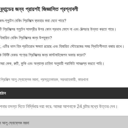
যান্ডের জন্য প্রায়শই জিজ্ঞাসিত প্রশ্নাবলী
কম-গ্লুটেন বেকিং প্রিমিক্সে ব্যবহার করা যেতে পারে?
এটি প্রিমিক্সের গ্লুটেন সামগ্রীর উপর কোন প্রভাব ফেলে না এবং টেক্সচার উন্নত করতে পারে।
হিমায়িত বেকিং প্রিমিক্সের জন্য উপযুক্ত?
 এটির ভাল হিম প্রতিরোধ ক্ষমতা রয়েছে এবং হিমায়িত স্টোরেজের সময় স্থিতিশীলতা বজায় রাখে।
 নির্দিষ্ট বেকড পণ্যের প্রিমিক্সের জন্য কাস্টমাইজেশন অফার করেন?
মরা কেক, রুটি, কুকি এবং অন্যান্য চাহিদা অনুযায়ী পরামিতি সামঞ্জস্য করতে পারি।
 প্রিমিক্স আলু স্নোফ্লেক ময়দা, প্রস্তুতকারক, সরবরাহকারী, কারখানা
পাঠান
পনার তদন্ত দিতে নির্দ্বিধায় দয়া করে. আমরা আপনাকে 24 ঘন্টার মধ্যে উত্তর দেব।