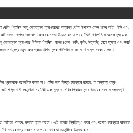
ে। এই বেকিং প্রিমিক্স আলু স্নোফ্লেক ফ্লাওয়ারের অন্যান্য বেকিং উপাদান যেমন গমের আটা, চিনি এবং
রে। এটি বেকড পণ্যের জল ধারণ এবং কোমলতা উন্নত করতে পারে, তৈরি পণ্যগুলিকে আরও সূক্ষ্ম এবং
 স্নোফ্লেক ফ্লাওয়ার বিভিন্ন প্রিমিক্স ধরনের (কেক, রুটি, কুকি, ইত্যাদি) মেলে সূক্ষ্মতা এবং স্টার্চ
 জন্য বিনামূল্যে নমুনা এবং প্রতিযোগিতামূলক পাইকারি দামের সাথে বাল্ক সরবরাহ করি।
ামির প্রভাবকে প্রভাবিত করবে না। এটির ভাল বিচ্ছুরণযোগ্যতা রয়েছে, যা অন্যান্য শুষ্ক
টি শক্তিশালী বহুমুখিতা সহ মিষ্টি এবং সুস্বাদু বেকিং প্রিমিক্স সূত্র উভয়ের সাথে সামঞ্জস্যপূর্ণ।
ুকরো কাঠামো থাকবে, রুক্ষতা হ্রাস করবে। এটি ময়দার স্থিতিস্থাপকতা এবং প্রসারণযোগ্যতা বাড়াতে
র্ঘ সময়ের জন্য নরম রাখতে পারে, ভোক্তা সন্তুষ্টিকে উন্নত করে।